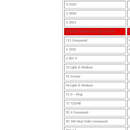
G-0102
G-0050
G-0051
Sentetik (Silikon) Baz Yağlı Gresler
111 Compound
G 5032
G 807 V
33 Light & Medium
41 Grease
44 Light & Medium
55 O – Ring
73 732548
DC 4 Compound
DC 340 Heat Sinks Compound