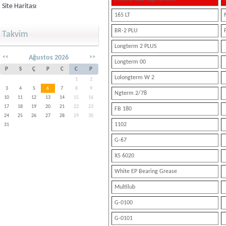
Site Haritası
165 LT
BR-2 PLU
Takvim
Longterm 2 PLUS
<<
Ağustos 2026
>>
Longterm 00
P
S
Ç
P
C
C
P
Lolongterm W 2
1
2
3
4
5
6
7
8
9
Ngterm 2/78
10
11
12
13
14
15
16
17
18
19
20
21
22
23
FB 180
24
25
26
27
28
29
30
1102
31
G-67
X5 6020
White EP Bearing Grease
Multilub
G-0100
G-0101