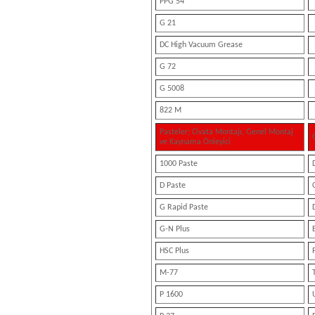
PPG 54
G 21
DC High Vacuum Grease
G 72
G 5008
822 M
Pasteler; Civata Montajı, Genel Montaj
ve Kaynama Önleyici
1000 Paste
D Paste
G Rapid Paste
G-N Plus
HSC Plus
M-77
P 1600