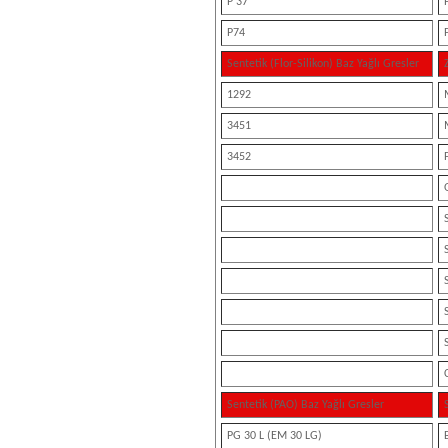
P 37
P74
Sentetik (Flor-Silikon) Baz Yağlı Gresler
1292
3451
3452
Sentetik (PAO) Baz Yağlı Gresler
PG 30 L (EM 30 LG)