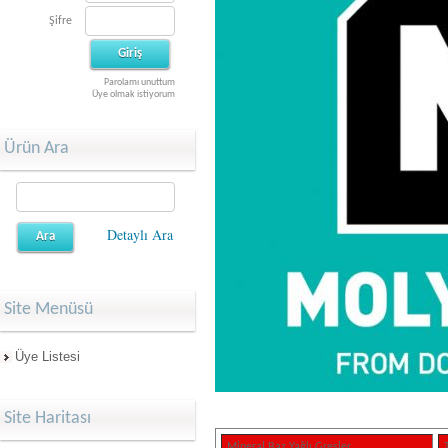
Şifre
Parolamı unuttum
Üye olmak istiyorum
Ürün Ara
Detaylı Ara
Site Menüsü
Üye Listesi
Site Haritası
Mineral Baz Yağlı Gresler